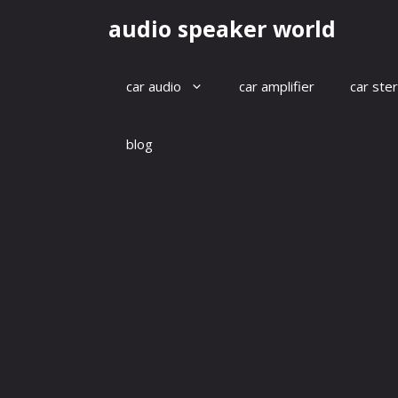
Skip
audio speaker world
to
content
car audio
car amplifier
car ste
blog