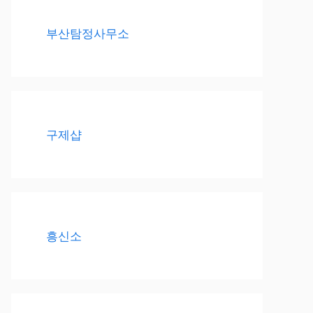
부산탐정사무소
구제샵
흥신소