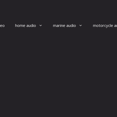
reo
home audio
marine audio
motorcycle a