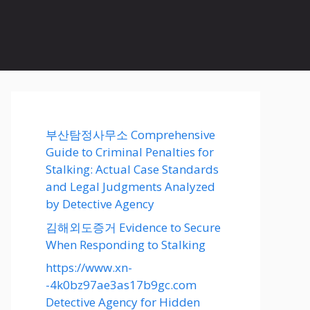
부산탐정사무소 Comprehensive
Guide to Criminal Penalties for
Stalking: Actual Case Standards
and Legal Judgments Analyzed
by Detective Agency
김해외도증거 Evidence to Secure
When Responding to Stalking
https://www.xn-
-4k0bz97ae3as17b9gc.com
Detective Agency for Hidden