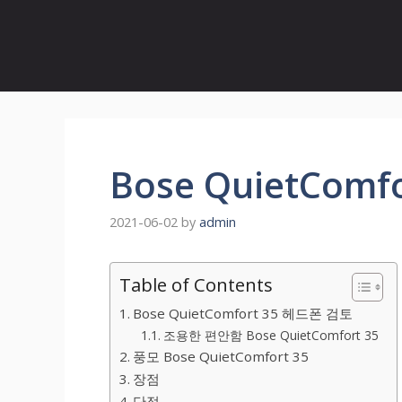
Bose QuietCom
2021-06-02
by
admin
Table of Contents
Bose QuietComfort 35 헤드폰 검토
조용한 편안함 Bose QuietComfort 35
풍모 Bose QuietComfort 35
장점
단점